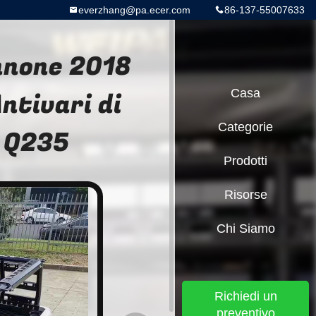
everzhang@pa.ecer.com
86-137-55007633
annone 2018
ntivari di
Casa
Categorie
o Q235
Prodotti
Risorse
Chi Siamo
Richiedi un
preventivo