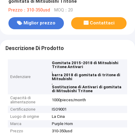
gomitata di Mitsubishi Tritone
Prezzo：310-350usd
MOQ：20
Miglior prezzo
Contattaci
Descrizione Di Prodotto
Gomitata 2015-2018 di Mitsubishi
Tritone Antivari
,
barra 2018 di gomitata di tritone di
Evidenziare
Mitsubishi
,
Sostituzione di Antivari di gomitata
di Mitsubishi Tritone
Capacità di
1000pieces/month
alimentazione
Certificazione
ISO9001
Luogo di origine
La Cina
Marca
Purple Horn
Prezzo
310-350usd