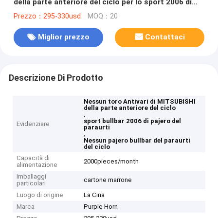
della parte anteriore del ciclo per lo sport 2006 di
Pajero
Prezzo：295-330usd
MOQ：20
Miglior prezzo
Contattaci
Descrizione Di Prodotto
Nessun toro Antivari di MITSUBISHI
della parte anteriore del ciclo
,
sport bullbar 2006 di pajero del
Evidenziare
paraurti
,
Nessun pajero bullbar del paraurti
del ciclo
Capacità di
2000pieces/month
alimentazione
Imballaggi
cartone marrone
particolari
Luogo di origine
La Cina
Marca
Purple Horn