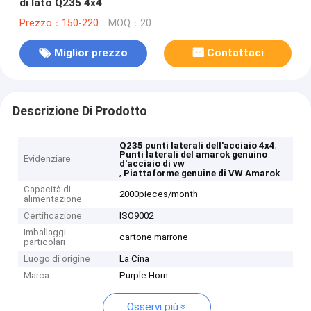
di lato Q235 4x4
Prezzo：150-220
MOQ：20
Miglior prezzo
Contattaci
Descrizione Di Prodotto
,
Q235 punti laterali dell'acciaio 4x4
Punti laterali del amarok genuino
Evidenziare
d'acciaio di vw
,
Piattaforme genuine di VW Amarok
Capacità di
2000pieces/month
alimentazione
Certificazione
ISO9002
Imballaggi
cartone marrone
particolari
Luogo di origine
La Cina
Marca
Purple Horn
Osservi più